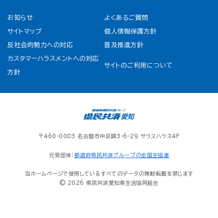
お知らせ
よくあるご質問
サイトマップ
個人情報保護方針
反社会的勢力への対応
普及推進方針
カスタマーハラスメントへの対応
サイトのご利用について
方針
〒460-0003 名古屋市中区錦3-6-29 サウスハウス4F
元受団体：
都道府県民共済グループの全国生協連
当ホームページで使用しているすべてのデータの無断転載を禁じます
© 2026 県民共済愛知県生活協同組合