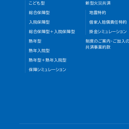
こども型
新型火災共済
総合保障型
地震特約
入院保障型
借家人賠償責任特約
総合保障型＋入院保障型
掛金シミュレーション
熟年型
制度のご案内・ご加入の
共済事業約款
熟年入院型
熟年型＋熟年入院型
保障シミュレーション