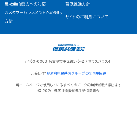
反社会的勢力への対応
普及推進方針
カスタマーハラスメントへの対応
サイトのご利用について
方針
〒460-0003 名古屋市中区錦3-6-29 サウスハウス4F
元受団体：
都道府県民共済グループの全国生協連
当ホームページで使用しているすべてのデータの無断転載を禁じます
© 2026 県民共済愛知県生活協同組合