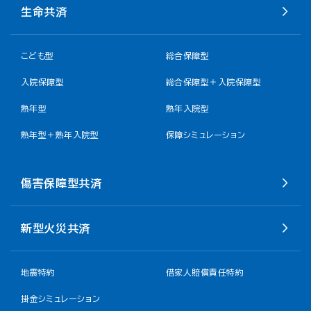
生命共済
こども型
総合保障型
入院保障型
総合保障型＋入院保障型
熟年型
熟年入院型
熟年型＋熟年入院型
保障シミュレーション
傷害保障型共済
新型火災共済
地震特約
借家人賠償責任特約
掛金シミュレーション