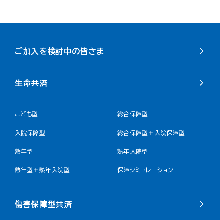
ご加入を検討中の皆さま
生命共済
こども型
総合保障型
入院保障型
総合保障型＋入院保障型
熟年型
熟年入院型
熟年型＋熟年入院型
保障シミュレーション
傷害保障型共済