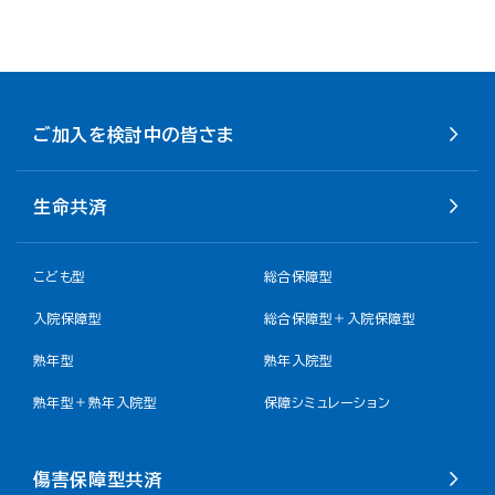
ご加入を検討中の皆さま
生命共済
こども型
総合保障型
入院保障型
総合保障型＋入院保障型
熟年型
熟年入院型
熟年型＋熟年入院型
保障シミュレーション
傷害保障型共済