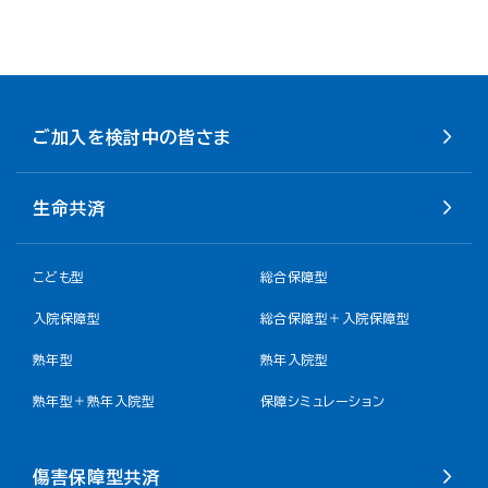
ご加入を検討中の皆さま
生命共済
こども型
総合保障型
入院保障型
総合保障型＋入院保障型
熟年型
熟年入院型
熟年型＋熟年入院型
保障シミュレーション
傷害保障型共済