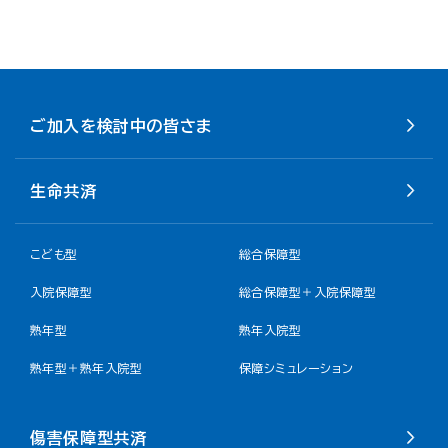
ご加入を検討中の皆さま
生命共済
こども型
総合保障型
入院保障型
総合保障型＋入院保障型
熟年型
熟年入院型
熟年型＋熟年入院型
保障シミュレーション
傷害保障型共済