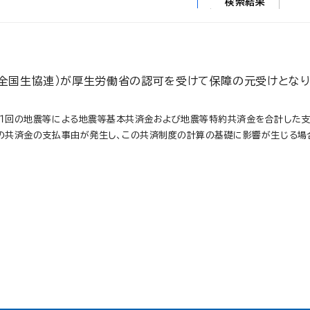
検索結果
全国生協連）が厚生労働省の認可を受けて保障の元受けとなり、
回の地震等による地震等基本共済金および地震等特約共済金を合計した支払事
の共済金の支払事由が発生し、この共済制度の計算の基礎に影響が生じる場