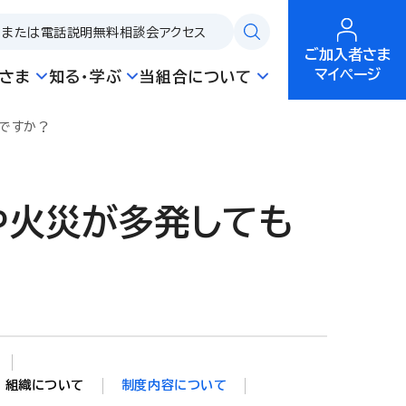
問または電話説明
無料相談会
アクセス
ご加入者さま
マイページ
さま
知る・学ぶ
当組合について
ですか？
や火災が多発しても
組織について
制度内容について