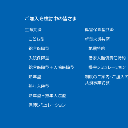
ご加入を検討中の皆さま
生命共済
傷害保障型共済
こども型
新型火災共済
総合保障型
地震特約
入院保障型
借家人賠償責任特約
総合保障型＋入院保障型
掛金シミュレーション
熟年型
制度のご案内・ご加入の
共済事業約款
熟年入院型
熟年型＋熟年入院型
保障シミュレーション