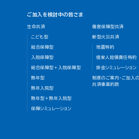
ご加入を検討中の皆さま
生命共済
傷害保障型共済
こども型
新型火災共済
総合保障型
地震特約
入院保障型
借家人賠償責任特約
総合保障型＋入院保障型
掛金シミュレーション
熟年型
制度のご案内・ご加入の
共済事業約款
熟年入院型
熟年型＋熟年入院型
保障シミュレーション