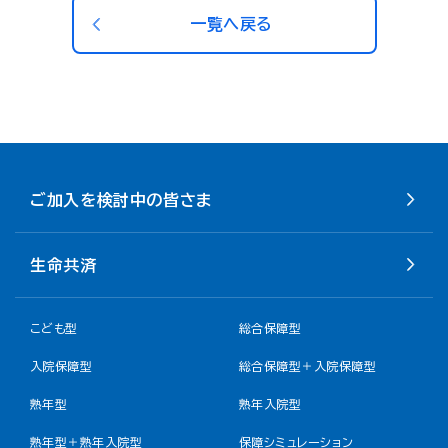
一覧へ戻る
ご加入を検討中の皆さま
生命共済
こども型
総合保障型
入院保障型
総合保障型＋入院保障型
熟年型
熟年入院型
熟年型＋熟年入院型
保障シミュレーション