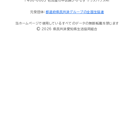
〒460-0003 名古屋市中区錦3-6-29 サウスハウス4F
元受団体：
都道府県民共済グループの全国生協連
当ホームページで使用しているすべてのデータの無断転載を禁じます
© 2026 県民共済愛知県生活協同組合