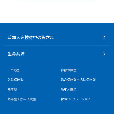
ご加入を検討中の皆さま
生命共済
こども型
総合保障型
入院保障型
総合保障型＋入院保障型
熟年型
熟年入院型
熟年型＋熟年入院型
保障シミュレーション