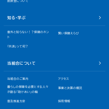
割戻金について​
知る・学ぶ
意外と知らない！？保障のホン
賢い保障えらび
ト
「共済」って何？
当組合について
当組合のご案内
アクセス
暮らしの保障を必要とする人々
事業と決算の概況
が創る「助けあい」の輪
普及推進方針
採用情報