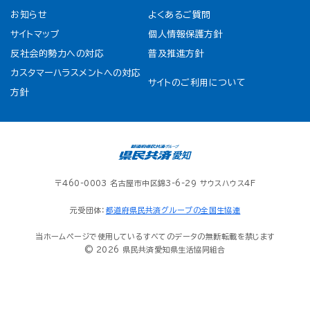
お知らせ
よくあるご質問
サイトマップ
個人情報保護方針
反社会的勢力への対応
普及推進方針
カスタマーハラスメントへの対応
サイトのご利用について
方針
〒460-0003 名古屋市中区錦3-6-29 サウスハウス4F
元受団体：
都道府県民共済グループの全国生協連
当ホームページで使用しているすべてのデータの無断転載を禁じます
© 2026 県民共済愛知県生活協同組合