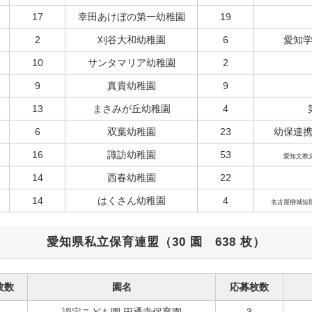
17
幸田あけぼの第一幼稚園
19
2
刈谷大和幼稚園
6
愛知
10
サンタマリア幼稚園
2
9
真貴幼稚園
9
13
まさみが丘幼稚園
4
6
双葉幼稚園
23
幼保連
16
諏訪幼稚園
53
愛知文教
14
西春幼稚園
22
14
はくさん幼稚園
4
名古屋柳城短
愛知県私立保育連盟（30 園 638 枚）
枚数
園名
応募枚数
認定こども園 円通寺保育園
3