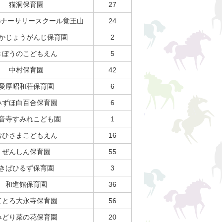
猫洞保育園
27
IDSナーサリースクール覚王山
24
かじょうがんじ保育園
2
きぼうのこどもえん
5
中村保育園
42
愛厚昭和荘保育園
6
みずほ白百合保育園
6
音寺すみれこども園
1
おひさまこどもえん
16
ぜんしん保育園
55
きばひるず保育園
3
和進館保育園
36
てとろ大永寺保育園
56
みどり菜の花保育園
20