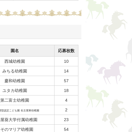
園名
応募枚数
西城幼稚園
10
みちる幼稚園
14
慶和幼稚園
57
ユタカ幼稚園
18
第二富士幼稚園
4
2
携型認定こども園 名古屋東幼稚園
古屋葵大学付属幼稚園
23
みそのマリア幼稚園
54