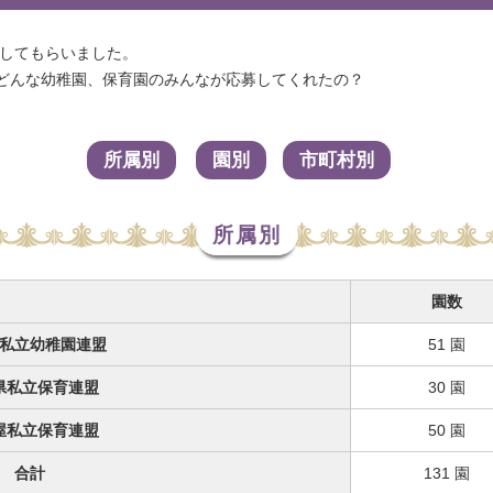
募してもらいました。
 どんな幼稚園、保育園のみんなが応募してくれたの？
所属別
園別
市町村別
所属別
園数
私立幼稚園連盟
51 園
県私立保育連盟
30 園
屋私立保育連盟
50 園
合計
131 園