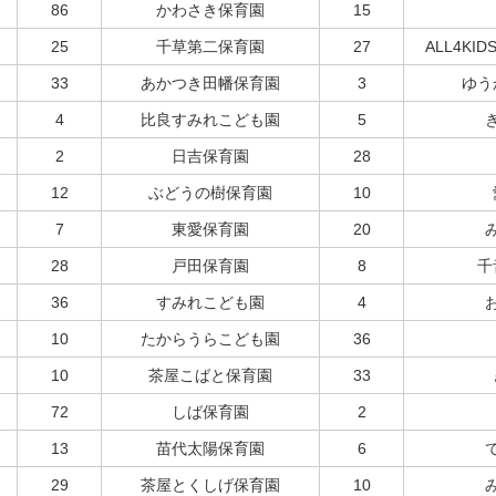
86
かわさき保育園
15
25
千草第二保育園
27
ALL4K
33
あかつき田幡保育園
3
ゆう
4
比良すみれこども園
5
2
日吉保育園
28
12
ぶどうの樹保育園
10
7
東愛保育園
20
28
戸田保育園
8
千
36
すみれこども園
4
10
たからうらこども園
36
10
茶屋こばと保育園
33
72
しば保育園
2
13
苗代太陽保育園
6
29
茶屋とくしげ保育園
10