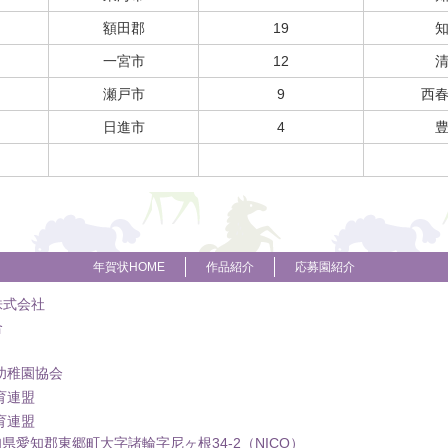
額田郡
19
一宮市
12
瀬戸市
9
西
日進市
4
年賀状HOME
作品紹介
応募園紹介
株式会社
合
幼稚園協会
育連盟
育連盟
 愛知県愛知郡東郷町大字諸輪字尼ヶ根34-2（NICO）