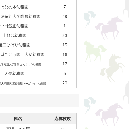
はなの木幼稚園
7
学泉短期大学附属幼稚園
49
中田劔正幼稚園
1
上野台幼稚園
23
第二ひばり幼稚園
15
携型こども園 大治幼稚園
16
17
女子短期大学附属 ぶんきょう幼稚園
天使幼稚園
5
20
期大学附属 三好丘聖マーガレット幼稚園
園名
応募枚数
童浦こども園
9