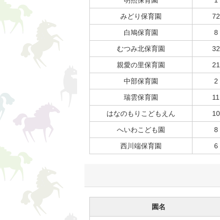
みどり保育園
72
白鳩保育園
8
むつみ北保育園
32
親愛の里保育園
21
中部保育園
2
瑞雲保育園
11
はなのもりこどもえん
10
へいわこども園
8
西川端保育園
6
園名