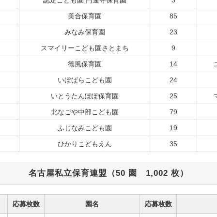
美合保育園
85
みなみ保育園
23
スマイリーこども園さとまち
9
徳風保育園
14
いぼばらこども園
24
いとうたんぽぽ保育園
25
北なごや中部こども園
79
ふじなみこども園
19
ひかりこどもえん
35
名古屋私立保育連盟（50 園 1,002 枚）
応募枚数
園名
応募枚数