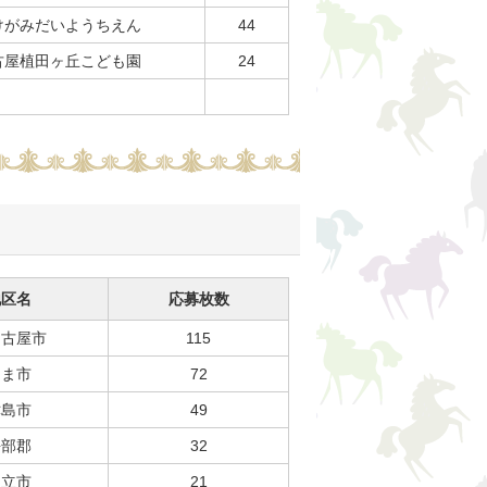
けがみだいようちえん
44
古屋植田ヶ丘こども園
24
地区名
応募枚数
名古屋市
115
あま市
72
津島市
49
海部郡
32
知立市
21