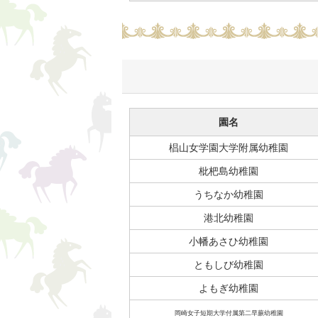
園名
椙山女学園大学附属幼稚園
枇杷島幼稚園
うちなか幼稚園
港北幼稚園
小幡あさひ幼稚園
ともしび幼稚園
よもぎ幼稚園
岡崎女子短期大学付属第二早蕨幼稚園