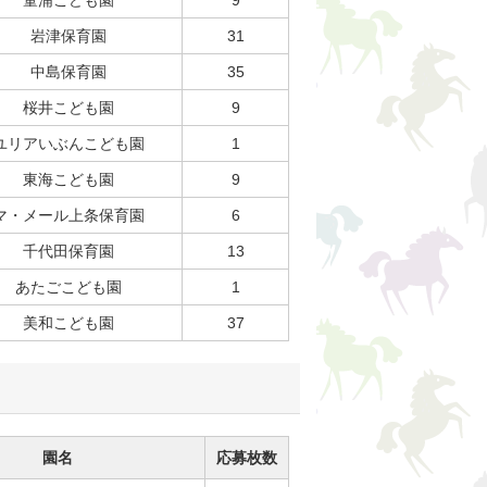
岩津保育園
31
中島保育園
35
桜井こども園
9
ユリアいぶんこども園
1
東海こども園
9
マ・メール上条保育園
6
千代田保育園
13
あたごこども園
1
美和こども園
37
園名
応募枚数