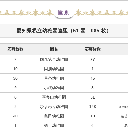
園別
愛知県私立幼稚園連盟（51 園 985 枚）
応募枚数
園名
応募枚数
7
国風第二幼稚園
27
10
同朋幼稚園
1
30
星条幼稚園
45
9
小桜幼稚園
3
8
喜多山幼稚園
51
2
ひまわり幼稚園
148
幼保連
40
島田幼稚園
19
名
1
橋目幼稚園
6