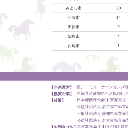
みよし市
20
小牧市
14
田原市
9
知多市
4
西尾市
1
西川コミュニケーションズ
【企画運営】
県民共済愛知県生活協同組
【協賛企業】
日本郵便株式会社 東海支社
【後援】
公益社団法人 名古屋市私立
一般社団法人 愛知県私立保
公益社団法人 名古屋私立保
年賀事務局 〒470-0151
【お問合せ先】