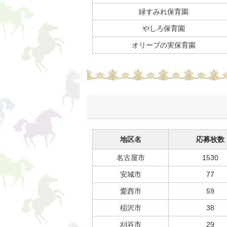
緑すみれ保育園
やしろ保育園
オリーブの実保育園
地区名
応募枚数
名古屋市
1530
安城市
77
愛西市
59
稲沢市
38
刈谷市
29