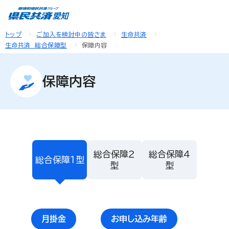
トップ
ご加入を検討中の皆さま
生命共済
生命共済 総合保障型
保障内容
保障内容
総合保障２
総合保障４
総合保障１型
型
型
月掛金
お申し込み年齢