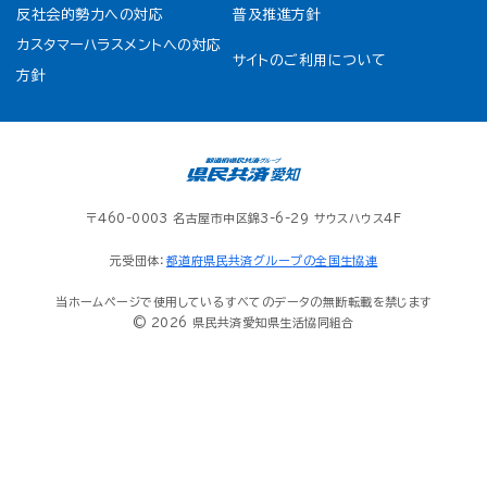
反社会的勢力への対応
普及推進方針
カスタマーハラスメントへの対応
サイトのご利用について
方針
〒460-0003 名古屋市中区錦3-6-29 サウスハウス4F
元受団体：
都道府県民共済グループの全国生協連
当ホームページで使用しているすべてのデータの無断転載を禁じます
© 2026 県民共済愛知県生活協同組合