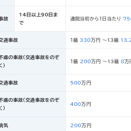
14日以上90日ま
事故
通院当初から１日当たり
75
で
交通事故
１級
330
万円
〜13級
13.
不慮の事故（交通事故をのぞ
１級
200
万円
〜13級
8
万
く）
交通事故
500
万円
不慮の事故（交通事故をのぞ
400
万円
く）
病気
200
万円