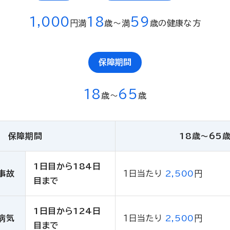
1,000
18
59
円
満
歳〜満
歳の健康な方
保障期間
18
65
歳〜
歳
保障期間
18歳〜65
1日目から184日
事故
１日当たり
2,500
円
目まで
1日目から124日
病気
１日当たり
2,500
円
目まで