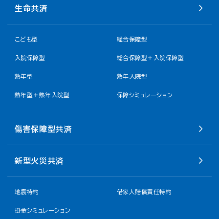
生命共済
こども型
総合保障型
入院保障型
総合保障型＋入院保障型
熟年型
熟年入院型
熟年型＋熟年入院型
保障シミュレーション
傷害保障型共済
新型火災共済
地震特約
借家人賠償責任特約
掛金シミュレーション