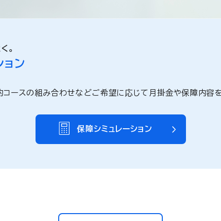
く。
ション
約コースの組み合わせなどご希望に応じて月掛金や保障内容を
保障シミュレーション