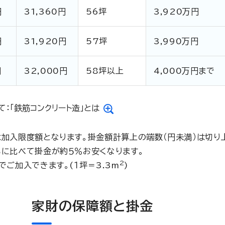
円
31,360円
56坪
3,920万円
円
31,920円
57坪
3,990万円
円
32,000円
58坪以上
4,000万円まで
て：「鉄筋コンクリート造」とは
加入限度額となります。掛金額計算上の端数（円未満）は切り
に比べて掛金が約５％お安くなります。
2
でご加入できます。(１坪＝3.3m
)
家財の保障額と掛金