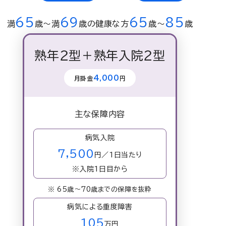
65
69
65
85
満
歳〜満
歳の健康な方
歳〜
歳
熟年２型＋熟年入院２型
4,000
月掛金
円
主な保障内容
病気入院
7,500
円／1日当たり
※入院1日目から
※ 65歳～70歳までの保障を抜粋
病気による重度障害
105
万円