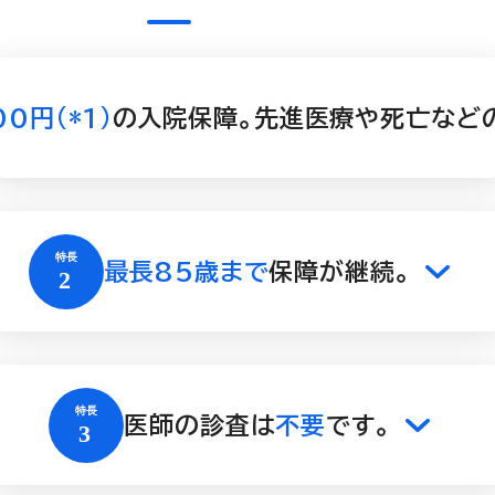
0円(*1)
の入院保障。先進医療や死亡など
最長85歳まで
保障が継続。
医師の診査は
不要
です。