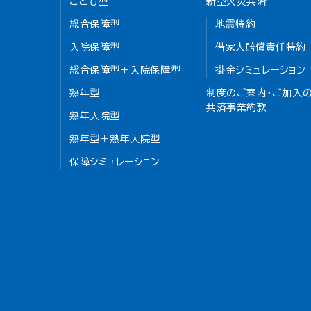
こども型
新型火災共済
総合保障型
地震特約
入院保障型
借家人賠償責任特約
総合保障型＋入院保障型
掛金シミュレーション
熟年型
制度のご案内・ご加入の
共済事業約款
熟年入院型
熟年型＋熟年入院型
保障シミュレーション