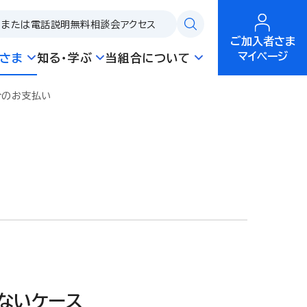
問または電話説明
無料相談会
アクセス
ご加入者さま
マイページ
さま
知る・学ぶ
当組合について
合のお支払い
ないケース