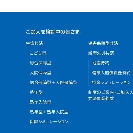
ご加入を検討中の皆さま
生命共済
傷害保障型共済
こども型
新型火災共済
総合保障型
地震特約
入院保障型
借家人賠償責任特約
総合保障型＋入院保障型
掛金シミュレーション
熟年型
制度のご案内・ご加入の
共済事業約款
熟年入院型
熟年型＋熟年入院型
保障シミュレーション