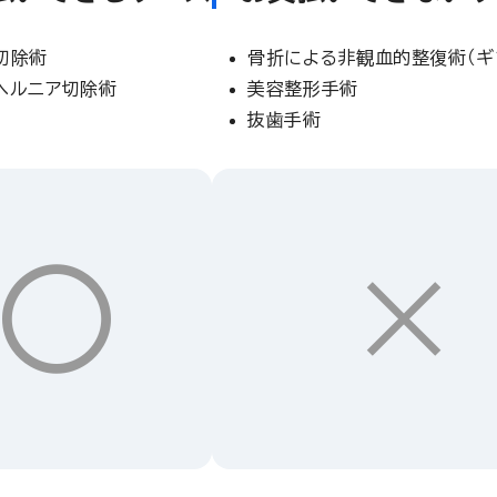
切除術
骨折による非観血的整復術（ギ
ヘルニア切除術
美容整形手術
抜歯手術
〇
×