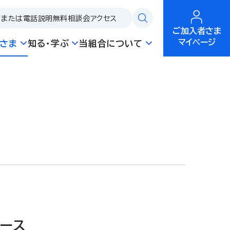
問または電話説明
無料相談会
アクセス
ご加入者さま
マイページ
さま
知る・学ぶ
当組合について
ース