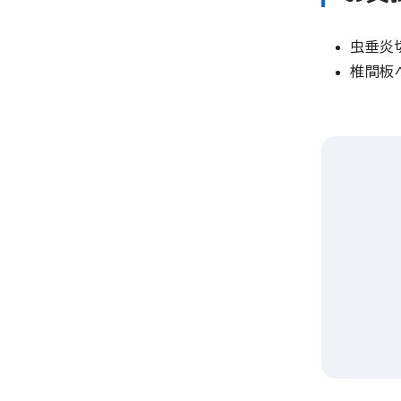
虫垂炎
椎間板