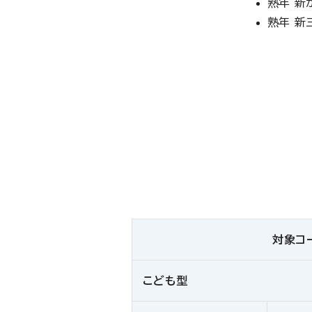
熟年 新
熟年 新
対象コ
こども型