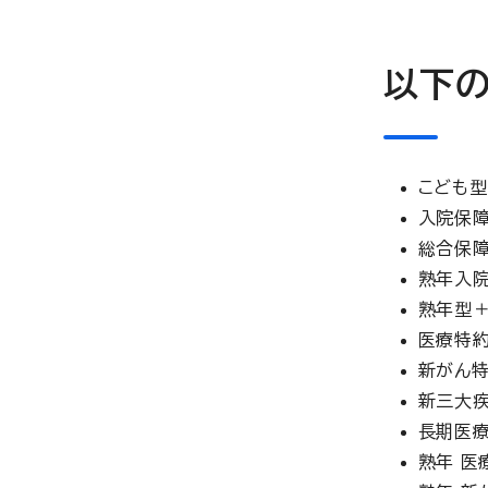
以下の
こども型
入院保
総合保
熟年入
熟年型
医療特
新がん特
新三大疾
長期医
熟年 医