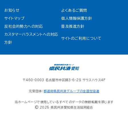
お知らせ
よくあるご質問
サイトマップ
個人情報保護方針
反社会的勢力への対応
普及推進方針
カスタマーハラスメントへの対応
サイトのご利用について
方針
〒460-0003 名古屋市中区錦3-6-29 サウスハウス4F
元受団体：
都道府県民共済グループの全国生協連
当ホームページで使用しているすべてのデータの無断転載を禁じます
© 2026 県民共済愛知県生活協同組合