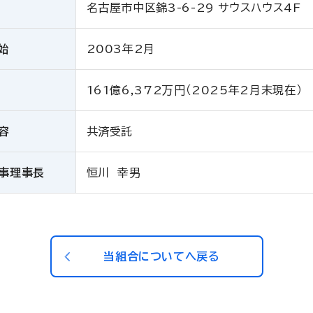
名古屋市中区錦3-6-29 サウスハウス4F
始
2003年2月
161億6,372万円（2025年2月末現在）
容
共済受託
事理事長
恒川 幸男
当組合についてへ戻る