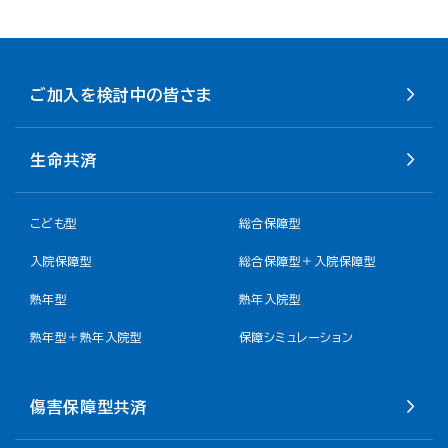
ご加入を検討中の皆さま
生命共済
こども型
総合保障型
入院保障型
総合保障型＋入院保障型
熟年型
熟年入院型
熟年型＋熟年入院型
保障シミュレーション
傷害保障型共済