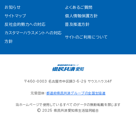
お知らせ
よくあるご質問
サイトマップ
個人情報保護方針
反社会的勢力への対応
普及推進方針
カスタマーハラスメントへの対応
サイトのご利用について
方針
〒460-0003 名古屋市中区錦3-6-29 サウスハウス4F
元受団体：
都道府県民共済グループの全国生協連
当ホームページで使用しているすべてのデータの無断転載を禁じます
© 2026 県民共済愛知県生活協同組合