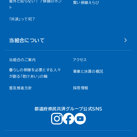
意外と知らない！？保障のホン
賢い保障えらび
ト
「共済」って何？
当組合について
当組合のご案内
アクセス
暮らしの保障を必要とする人々
事業と決算の概況
が創る「助けあい」の輪
普及推進方針
採用情報
都道府県民共済グループ公式ＳＮＳ